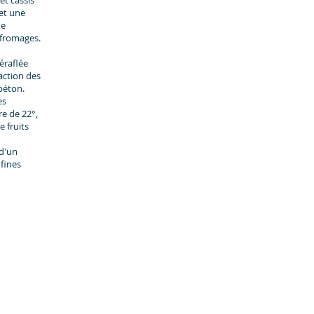
et cassis
 et une
he
 fromages.
éraflée
action des
béton.
es
e de 22°,
 fruits
 d'un
 fines