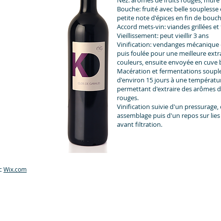
Nez: arômes de fruits rouges, mûre 
Bouche: fruité avec belle souplesse
petite note d'épices en fin de bouc
Accord mets-vin: viandes grillées et
Vieillissement: peut vieillir 3 ans
Vinification: vendanges mécanique 
puis foulée pour une meilleure extr
couleurs, ensuite envoyée en cuve 
Macération et fermentations soupl
d'environ 15 jours à une températur
permettant d'extraire des arômes de
rouges.
Vinification suivie d'un pressurage,
assemblage puis d'un repos sur lies
avant filtration.
ec
Wix.com