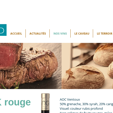
ACCUEIL
ACTUALITÉS
NOS VINS
LE CAVEAU
LE TERROIR
 rouge
AOC Ventoux
50% grenache, 30% syrah, 20% cari
Visuel: couleur rubis profond