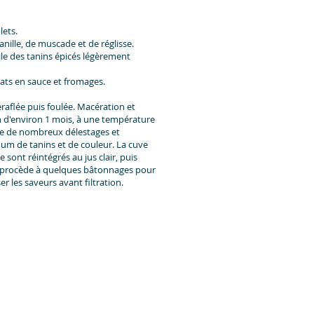
e
lets.
nille, de muscade et de réglisse.
le des tanins épicés légèrement
lats en sauce et fromages.
raflée puis foulée. Macération et
 d'environ 1 mois, à une température
ue de nombreux délestages et
um de tanins et de couleur. La cuve
e sont réintégrés au jus clair, puis
'on procède à quelques bâtonnages pour
 les saveurs avant filtration.